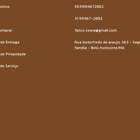
Somos
5531994672882
o
31 99467-2882
omprar
tipico.ceara@gmail.com
 de Entrega
Rua Godofredo de araujo, 363 - Sag
Familia - Belo horizonte/MG
 de Privacidade
de Serviço