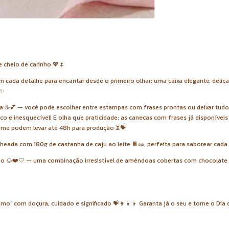
cheio de carinho 💖🌷
 cada detalhe para encantar desde o primeiro olhar: uma caixa elegante, deli
✨
da ☕💕 — você pode escolher entre estampas com frases prontas ou deixar tudo
o e inesquecível! E olha que praticidade: as canecas com frases já disponívei
ome podem levar até 48h para produção ⏳💝
ada com 180g de castanha de caju ao leite 🍫🥜, perfeita para saborear cada 
uo 🌰❤️🤍 — uma combinação irresistível de amêndoas cobertas com chocolate 
o” com doçura, cuidado e significado 💝👩‍👧‍👦 Garanta já o seu e torne o Dia