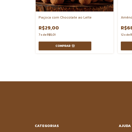
e 72% Cacau
Paçoca com Chocolate ao Leite
Amênd
R$29,00
R$6
7
x
de
R$5,01
12
x
de
R
COMPRAR
CATEGORIAS
AJUDA