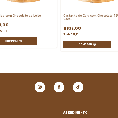
oa com Chocolate ao Leite
Castanha de Caju com Chocolate 7
Cacau
8,00
R$32,00
$6,99
7
x
de
R$5,52
COMPRAR
COMPRAR
ATENDIMENTO