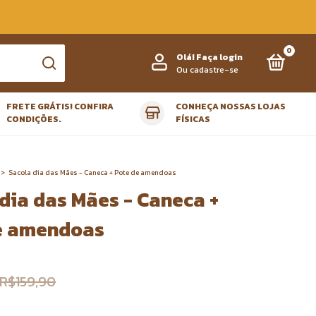
0
Olá!
Faça login
Ou cadastre-se
FRETE GRÁTIS! CONFIRA
CONHEÇA NOSSAS LOJAS
CONDIÇÕES.
FÍSICAS
>
Sacola dia das Mães - Caneca + Pote de amendoas
dia das Mães - Caneca +
e amendoas
R$159,90