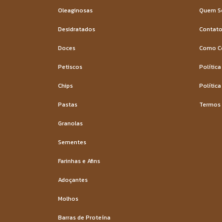
Oleaginosas
Quem 
Desidratados
Contat
Doces
Como C
Petiscos
Política
Chips
Política
Pastas
Termos 
Granolas
Sementes
Farinhas e Afins
Adoçantes
Molhos
Barras de Proteína