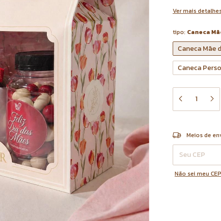
Ver mais detalhe
tipo:
Caneca Mã
Caneca Mãe d
Caneca Perso
Entregas para o 
Meios de en
Não sei meu CE