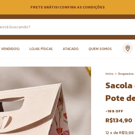
FRETE GRÁTIS! CONFIRA AS CONDIÇÕES
S VENDIDOS)
LOJAS FÍSICAS
ATACADO
QUEM SOMOS
Início
>
Drageados
Sacola 
Pote d
-
16
%
OFF
R$134,90
12
x
de
R$13,88