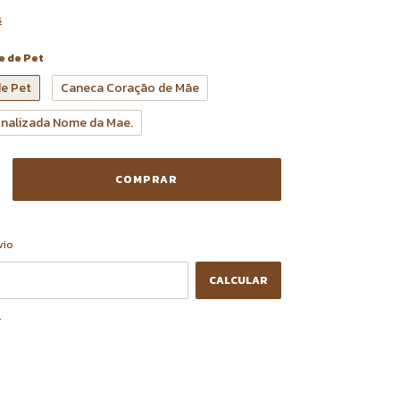
s
e de Pet
e Pet
Caneca Coração de Mãe
nalizada Nome da Mae.
ALTERAR CEP
CEP:
vio
CALCULAR
P