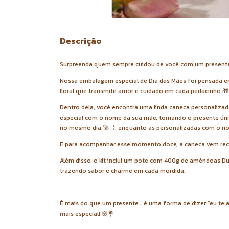
Descrição
Surpreenda quem sempre cuidou de você com um presente 
Nossa embalagem especial de Dia das Mães foi pensada em
floral que transmite amor e cuidado em cada pedacinho 
Dentro dela, você encontra uma linda caneca personaliza
especial com o nome da sua mãe, tornando o presente únic
no mesmo dia 🚀💨, enquanto as personalizadas com o n
E para acompanhar esse momento doce, a caneca vem reche
Além disso, o kit inclui um pote com 400g de amêndoas D
trazendo sabor e charme em cada mordida.
É mais do que um presente… é uma forma de dizer “eu te am
mais especial! 🌸💐