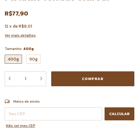
R$77,90
12
x
de
R$8,01
Ver mais detalhes
Tamanho:
400g
400g
90g
ALTERAR CEP
Entregas para o CEP:
Meios de envio
CALCULAR
Não sei meu CEP