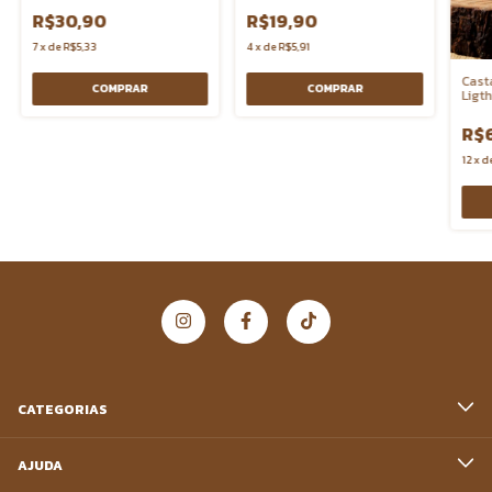
R$30,90
R$19,90
7
x
de
R$5,33
4
x
de
R$5,91
Cast
COMPRAR
COMPRAR
Ligth
R$
12
x
d
CATEGORIAS
AJUDA