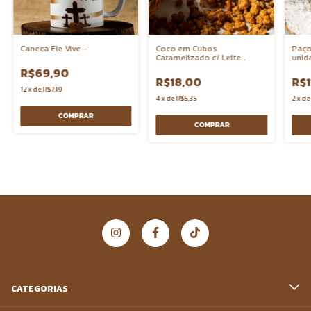
Caneca Ele Vive -
Coco em Cubos
Paço
Caramelizado c/ Leite
unid
Condensado
R$69,90
R$18,00
R$1
12
x
de
R$7,19
4
x
de
R$5,35
2
x
d
COMPRAR
COMPRAR
CATEGORIAS