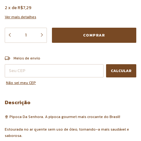
2
x
de
R$7,29
Ver mais detalhes
ALTERAR CEP
Entregas para o CEP:
Meios de envio
CALCULAR
Não sei meu CEP
Descrição
🍿 Pipoca Da Senhora. A pipoca gourmet mais crocante do Brasil!
Estourada no ar quente sem uso de óleo, tornando-a mais saudável e
saborosa.