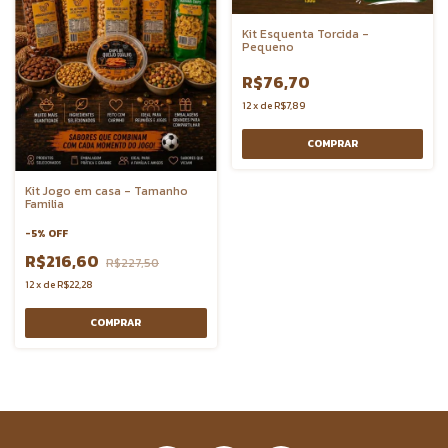
Kit Esquenta Torcida -
Pequeno
R$76,70
12
x
de
R$7,89
COMPRAR
Kit Jogo em casa - Tamanho
Familia
-
5
%
OFF
R$216,60
R$227,50
12
x
de
R$22,28