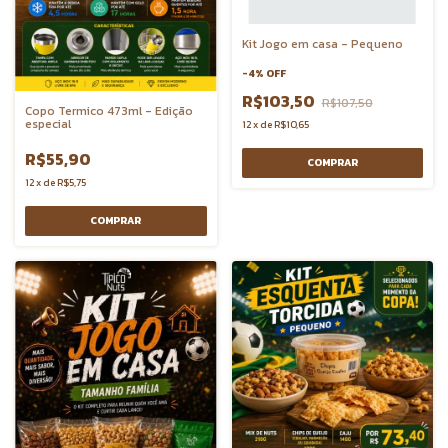
Kit Jogo em casa - Pequeno
-
4
%
OFF
R$103,50
R$107,50
Copo Termico 473ml - Edição
especial
12
x
de
R$10,65
R$55,90
12
x
de
R$5,75
COMPRAR