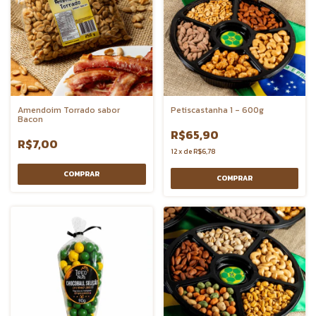
Amendoim Torrado sabor
Petiscastanha 1 - 600g
Bacon
R$65,90
R$7,00
12
x
de
R$6,78
COMPRAR