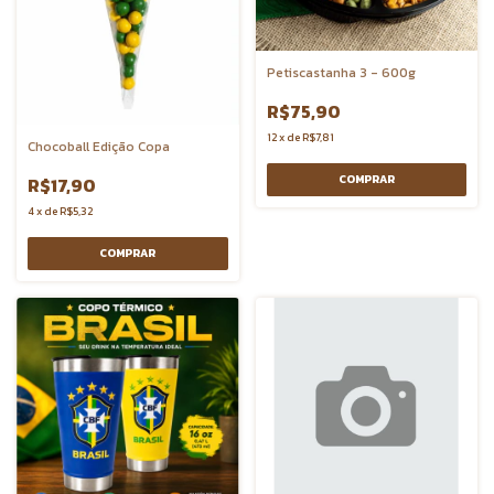
Petiscastanha 3 - 600g
R$75,90
12
x
de
R$7,81
Chocoball Edição Copa
R$17,90
4
x
de
R$5,32
COMPRAR