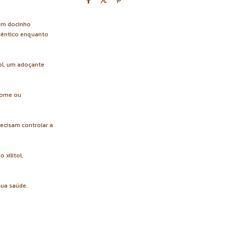
 um docinho
têntico enquanto
tol, um adoçante
 fome ou
ecisam controlar a
xilitol,
sua saúde.