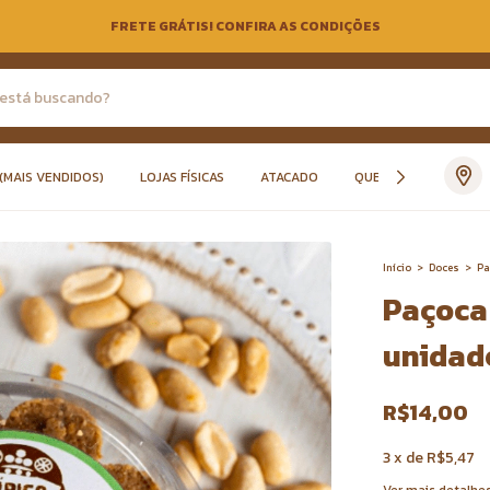
FRETE GRÁTIS! CONFIRA AS CONDIÇÕES
(MAIS VENDIDOS)
LOJAS FÍSICAS
ATACADO
QUEM SOMOS
Início
>
Doces
>
Pa
Paçoca 
unidad
R$14,00
3
x
de
R$5,47