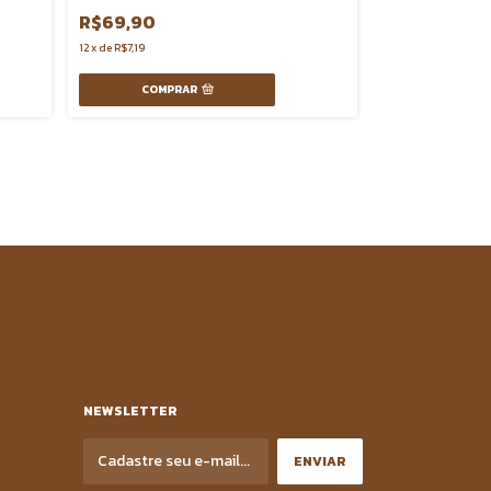
R$69,90
R$11,90
12
x
de
R$7,19
2
x
de
R$6,94
COMPRAR
NEWSLETTER