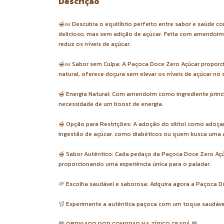
Descrição
🍯🥜 Descubra o equilíbrio perfeito entre sabor e saúde 
delicioso, mas sem adição de açúcar. Feita com amendoi
reduz os níveis de açúcar.
🍯🥜 Sabor sem Culpa: A Paçoca Doce Zero Açúcar proporci
natural, oferece doçura sem elevar os níveis de açúcar no
🍯 Energia Natural: Com amendoim como ingrediente princ
necessidade de um boost de energia.
🍯 Opção para Restrições: A adoção do xilitol como adoç
ingestão de açúcar, como diabéticos ou quem busca uma a
🍯 Sabor Autêntico: Cada pedaço da Paçoca Doce Zero Açúc
proporcionando uma experiência única para o paladar.
🌱 Escolha saudável e saborosa: Adquira agora a Paçoca
🛒 Experimente a autêntica paçoca com um toque saudáve