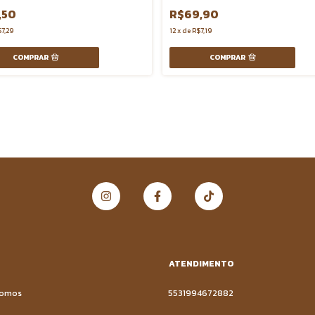
,50
R$69,90
7,29
12
x
de
R$7,19
COMPRAR
ATENDIMENTO
Somos
5531994672882