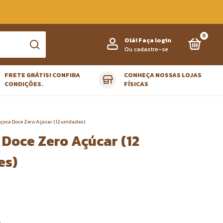
0
Olá!
Faça login
Ou cadastre-se
FRETE GRÁTIS! CONFIRA
CONHEÇA NOSSAS LOJAS
CONDIÇÕES.
FÍSICAS
çoca Doce Zero Açúcar (12 unidades)
Doce Zero Açúcar (12
es)