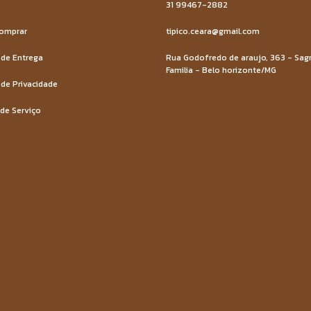
o
31 99467-2882
omprar
tipico.ceara@gmail.com
 de Entrega
Rua Godofredo de araujo, 363 - Sag
Familia - Belo horizonte/MG
 de Privacidade
de Serviço