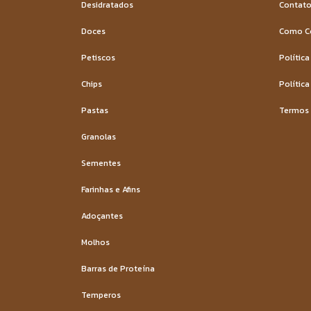
Desidratados
Contat
Doces
Como C
Petiscos
Política
Chips
Política
Pastas
Termos 
Granolas
Sementes
Farinhas e Afins
Adoçantes
Molhos
Barras de Proteína
Temperos