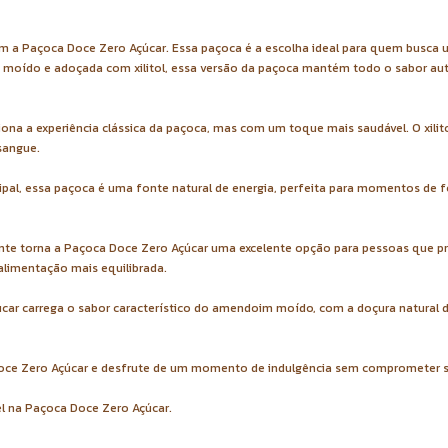
com a Paçoca Doce Zero Açúcar. Essa paçoca é a escolha ideal para quem busca
m moído e adoçada com xilitol, essa versão da paçoca mantém todo o sabor au
ona a experiência clássica da paçoca, mas com um toque mais saudável. O xili
 sangue.
ipal, essa paçoca é uma fonte natural de energia, perfeita para momentos de
ante torna a Paçoca Doce Zero Açúcar uma excelente opção para pessoas que pr
limentação mais equilibrada.
ar carrega o sabor característico do amendoim moído, com a doçura natural do 
 Doce Zero Açúcar e desfrute de um momento de indulgência sem comprometer 
l na Paçoca Doce Zero Açúcar.