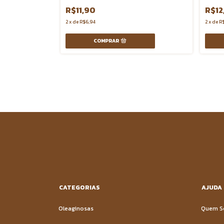
R$11,90
R$12
2
x
de
R$6,94
2
x
de
R$
CATEGORIAS
AJUDA
Oleaginosas
Quem 