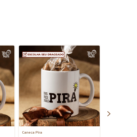
Caneca Pira
Paçoca Doce Whe