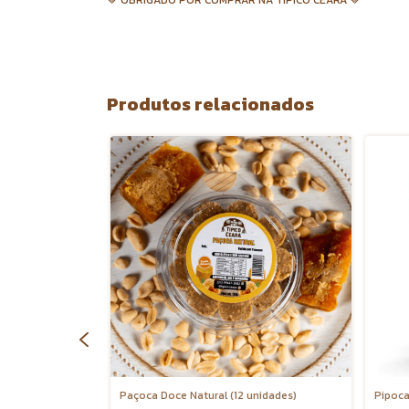
🤎 OBRIGADO POR COMPRAR NA TÍPICO CEARÁ 🤎
Produtos relacionados
ies and Cream -
Paçoca Doce Natural (12 unidades)
Pipoca