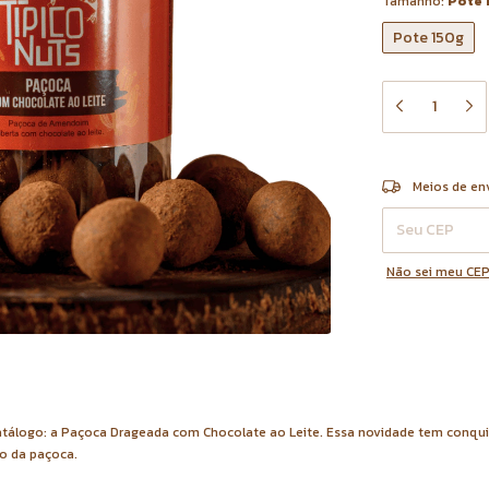
Tamanho:
Pote 
Pote 150g
Entregas para o 
Meios de en
Não sei meu CE
 catálogo: a Paçoca Drageada com Chocolate ao Leite. Essa novidade tem conqu
ão da paçoca.