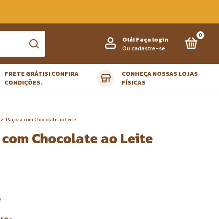
0
Olá!
Faça login
Ou cadastre-se
FRETE GRÁTIS! CONFIRA
CONHEÇA NOSSAS LOJAS
CONDIÇÕES.
FÍSICAS
>
Paçoca com Chocolate ao Leite
 com Chocolate ao Leite
s