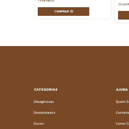
7
x
de
R$5,52
12
x
de
R
COMPRAR
CATEGORIAS
AJUDA
Oleaginosas
Quem 
Desidratados
Contat
Doces
Como C