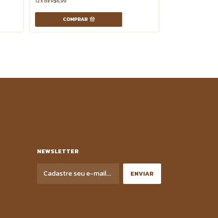
R$32,00
12
x
de
R$6,99
7
x
de
R$5,52
COMPRAR
COMPR
NEWSLETTER