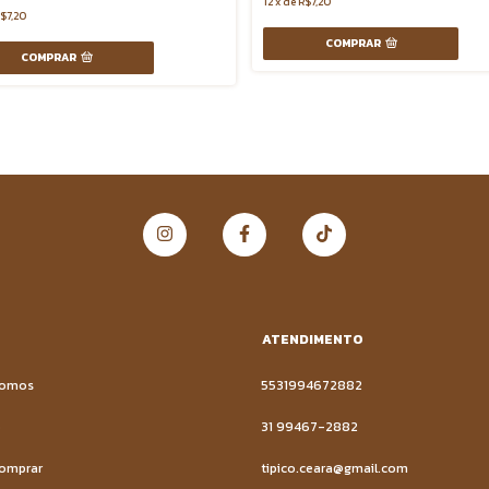
12
x
de
R$7,20
$7,20
COMPRAR
COMPRAR
ATENDIMENTO
Somos
5531994672882
o
31 99467-2882
omprar
tipico.ceara@gmail.com