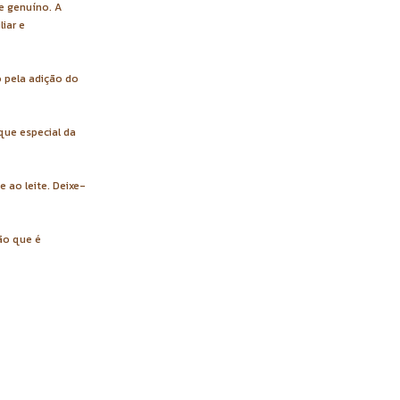
e genuíno. A
iar e
 pela adição do
que especial da
 ao leite. Deixe-
ão que é