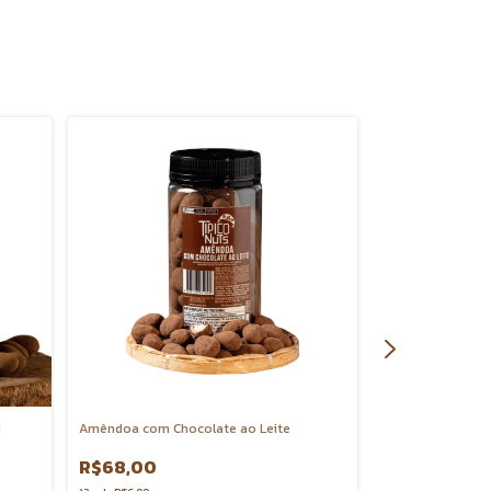
u
Amêndoa com Chocolate ao Leite
Castanha de Caj
Cacau
R$68,00