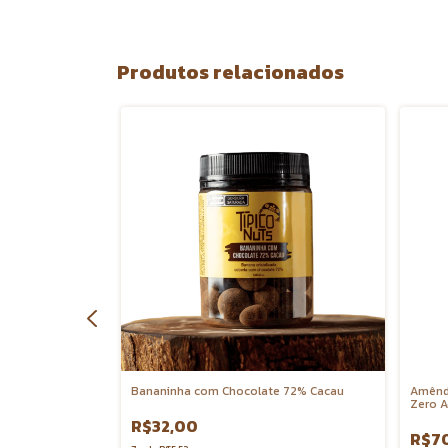
Produtos relacionados
colate ao Leite
Bananinha com Chocolate 72% Cacau
Amênd
Zero A
R$32,00
R$7