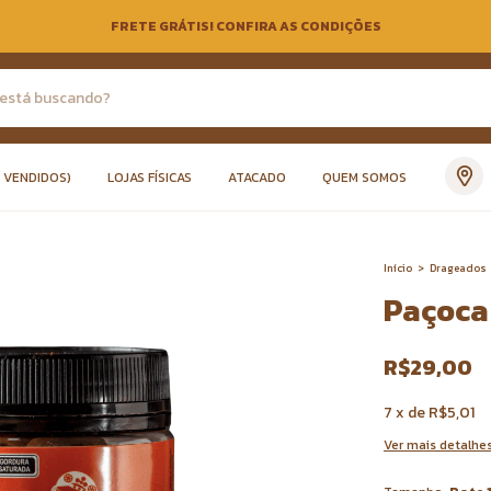
FRETE GRÁTIS! CONFIRA AS CONDIÇÕES
S VENDIDOS)
LOJAS FÍSICAS
ATACADO
QUEM SOMOS
Início
>
Drageados
Paçoca
R$29,00
7
x
de
R$5,01
Ver mais detalhe