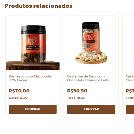
Produtos relacionados
Damasco com Chocolate
Castanha de Caju com
Cast
72% Cacau
Chocolate Branco e Leite
Choc
Ninho
R$70,00
R$30,90
R$
12
x
de
R$7,20
7
x
de
R$5,33
7
x
d
COMPRAR
COMPRAR