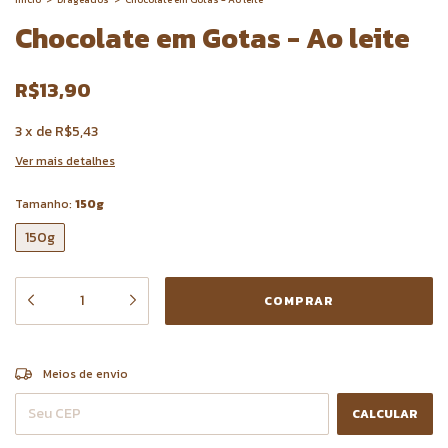
Chocolate em Gotas - Ao leite
R$13,90
3
x
de
R$5,43
Ver mais detalhes
Tamanho:
150g
150g
ALTERAR CEP
Entregas para o CEP:
Meios de envio
CALCULAR