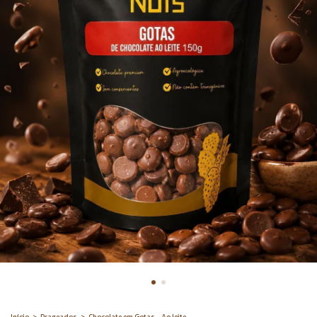
Início
>
Drageados
>
Chocolate em Gotas - Ao leite