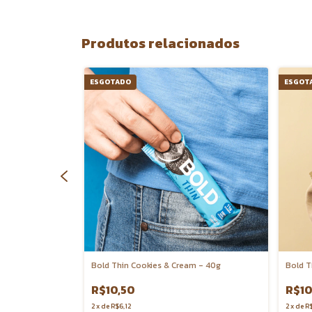
Produtos relacionados
ESGOTADO
ESGOT
- 60g
Bold Thin Cookies & Cream - 40g
Bold T
R$10,50
R$10
2
x
de
R$6,12
2
x
de
R$