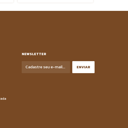
2
x
de
R$6,12
NEWSLETTER
rada