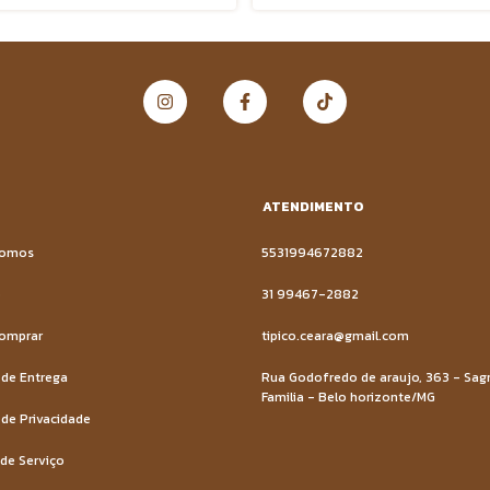
ATENDIMENTO
Somos
5531994672882
o
31 99467-2882
omprar
tipico.ceara@gmail.com
 de Entrega
Rua Godofredo de araujo, 363 - Sag
Familia - Belo horizonte/MG
 de Privacidade
de Serviço