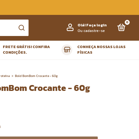
0
Olá!
Faça login
Ou cadastre-se
FRETE GRÁTIS! CONFIRA
CONHEÇA NOSSAS LOJAS
CONDIÇÕES.
FÍSICAS
roteína
>
Bold BomBom Crocante - 60g
omBom Crocante - 60g
s