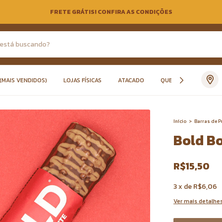
FRETE GRÁTIS! CONFIRA AS CONDIÇÕES
(MAIS VENDIDOS)
LOJAS FÍSICAS
ATACADO
QUEM SOMOS
Início
>
Barras de P
Bold B
R$15,50
3
x
de
R$6,06
Ver mais detalhe