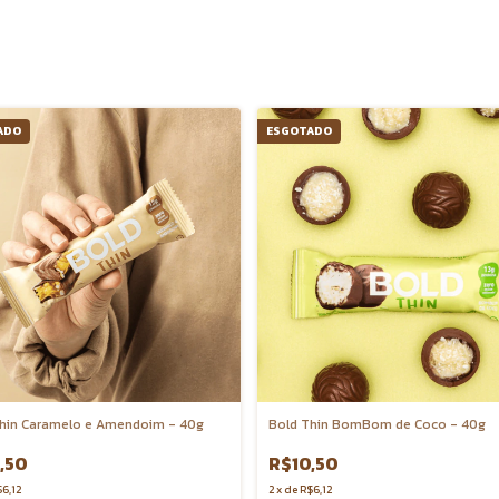
ADO
ESGOTADO
hin Caramelo e Amendoim - 40g
Bold Thin BomBom de Coco - 40g
,50
R$10,50
6,12
2
x
de
R$6,12